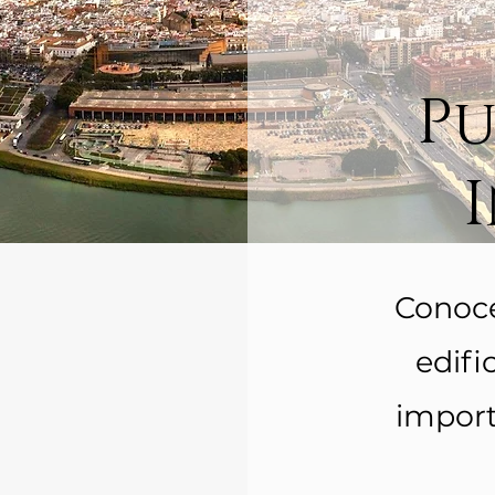
Pu
Conoc
edifi
import